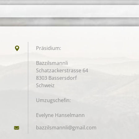
Präsidium:
Bazzilsmannli
Schatzackerstrasse 64
8303 Bassersdorf
Schweiz
Umzugschefin:
Evelyne Hanselmann
bazzilsm
annli@gm
ail.com