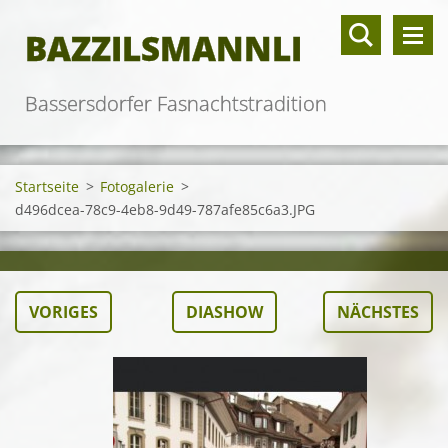
BAZZILSMANNLI
Bassersdorfer Fasnachtstradition
Startseite
>
Fotogalerie
>
d496dcea-78c9-4eb8-9d49-787afe85c6a3.JPG
VORIGES
DIASHOW
NÄCHSTES